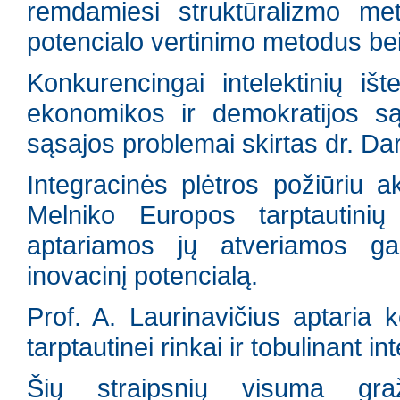
remdamiesi struktūralizmo met
potencialo vertinimo metodus be
Konkurencingai intelektinių išt
ekonomikos ir demokratijos są
sąsajos problemai skirtas dr. Da
Integracinės plėtros požiūriu a
Melniko Europos tarptautinių
aptariamos jų atveriamos ga
inovacinį potencialą.
Prof. A. Laurinavičius aptaria 
tarptautinei rinkai ir tobulinant
Šių straipsnių visuma graž