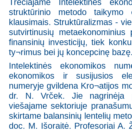
Trečiajame Intelektinės ekon
struktūrinio metodo taikymo e
klausimais. Struktūralizmas - vi
sutvirtinusių metaekonominius 
finansinių investicijų, tiek ko
ty¬rimus bei jų koncepcinę bazę
Intelektinės ekonomikos nume
ekonomikos ir susijusios el
numeryje gvildena Kro¬atijos mok
dr. N. Vrček. Jie nagrinėja p
viešajame sektoriuje pranašumu
skirtame balansinių lentelių meto
doc. M. Išoraitė. Profesoriai A. 