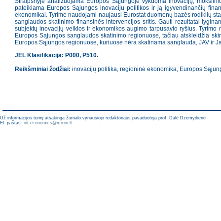
Straipsnyje analizuojama Europos Sąjungoje vykdoma inovacijų, mokslinių 
pateikiama Europos Sąjungos inovacijų politikos ir ją įgyvendinančių fina
ekonomikai. Tyrime naudojami naujausi Eurostat duomenų bazės rodiklių stat
sanglaudos skatinimo finansinės intervencijos sritis. Gauti rezultatai lygina
subjektų inovacijų veiklos ir ekonomikos augimo tarpusavio ryšius. Tyrimo 
Europos Sąjungos sanglaudos skatinimo regionuose, tačiau atskleidžia skir
Europos Sąjungos regionuose, kuriuose nėra skatinama sanglauda, JAV ir Japon
JEL Klasifikacija: P000, P510.
Reikšminiai žodžiai:
inovacijų politika, regioninė ekonomika, Europos Sąjunga
Už informacijos turinį atsakinga žurnalo vyriausiojo redaktoriaus pavaduotoja prof. Dalė Dzemydienė
El. paštas:
int.economics@mruni.lt