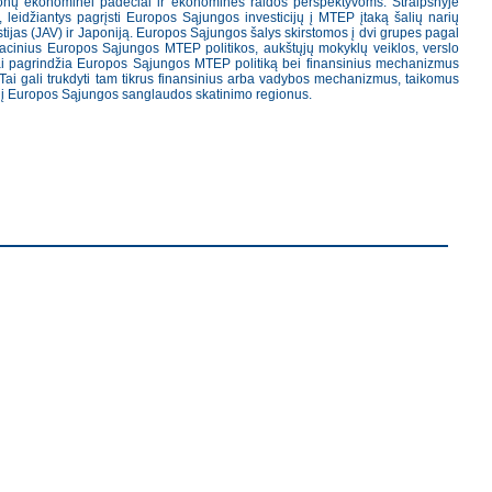
ijonų ekonominei padėčiai ir ekonominės raidos perspektyvoms. Straipsnyje
leidžiantys pagrįsti Europos Sąjungos investicijų į MTEP įtaką šalių narių
jas (JAV) ir Japoniją. Europos Sąjungos šalys skirstomos į dvi grupes pagal
oreliacinius Europos Sąjungos MTEP politikos, aukštųjų mokyklų veiklos, verslo
tatai pagrindžia Europos Sąjungos MTEP politiką bei finansinius mechanizmus
ai gali trukdyti tam tikrus finansinius arba vadybos mechanizmus, taikomus
lti į Europos Sąjungos sanglaudos skatinimo regionus.