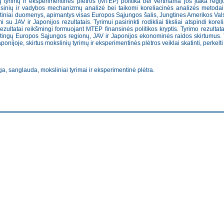
tyrimų ir eksperimentinės plėtros (MTEP) politika bei vertinama jos įtaka reg
nsinių ir vadybos mechanizmų analizė bei taikomi koreliacinės analizės metodai, 
iniai duomenys, apimantys visas Europos Sąjungos šalis, Jungtines Amerikos Valsti
mi su JAV ir Japonijos rezultatais. Tyrimui pasirinkti rodikliai tiksliai atspindi k
rezultatai reikšmingi formuojant MTEP finansinės politikos kryptis. Tyrimo rezul
tingų Europos Sąjungos regionų, JAV ir Japonijos ekonominės raidos skirtumus. T
ijoje, skirtus mokslinių tyrimų ir eksperimentinės plėtros veiklai skatinti, perke
, sanglauda, moksliniai tyrimai ir eksperimentinė plėtra.