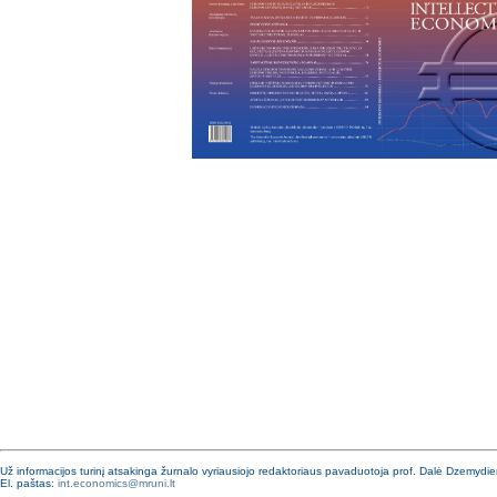
Už informacijos turinį atsakinga žurnalo vyriausiojo redaktoriaus pavaduotoja prof. Dalė Dzemydi
El. paštas:
int.economics@mruni.lt